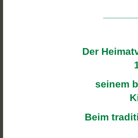
______
Der Heimat
seinem b
K
Beim tradi