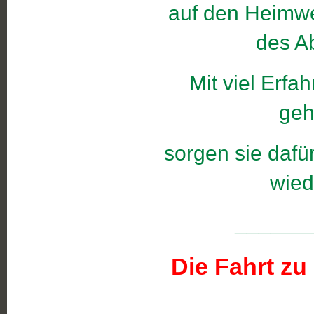
auf den Heimwe
des A
Mit viel Erfa
geh
sorgen sie dafü
wied
______
Die Fahrt z