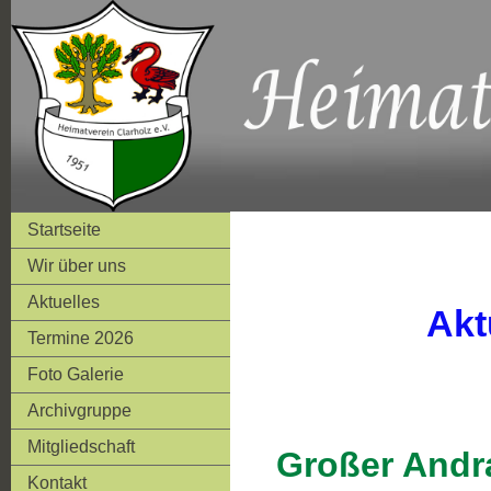
Startseite
Wir über uns
Aktuelles
Akt
Termine 2026
Foto Galerie
Archivgruppe
Mitgliedschaft
Großer Andr
Kontakt