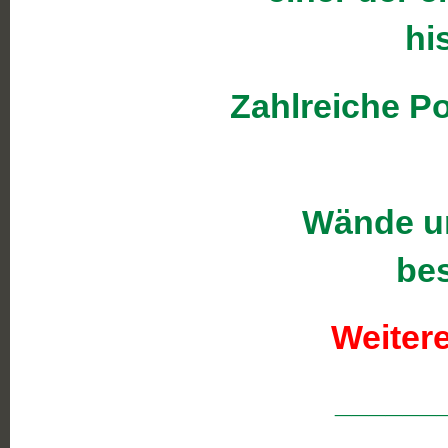
hi
Zahlreiche Po
Wände un
be
Weitere
______