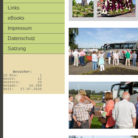
Links
eBooks
Impressum
Datenschutz
Satzung
Besucher:
15 Min:
1
Heute:
11
Gestern:
23
Gesamt:
10.308
Seit:
27.07.2026